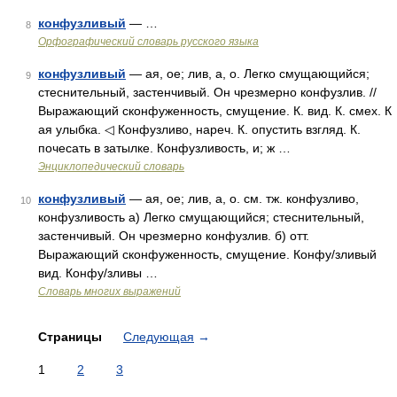
конфузливый
— …
8
Орфографический словарь русского языка
конфузливый
— ая, ое; лив, а, о. Легко смущающийся;
9
стеснительный, застенчивый. Он чрезмерно конфузлив. //
Выражающий сконфуженность, смущение. К. вид. К. смех. К
ая улыбка. ◁ Конфузливо, нареч. К. опустить взгляд. К.
почесать в затылке. Конфузливость, и; ж …
Энциклопедический словарь
конфузливый
— ая, ое; лив, а, о. см. тж. конфузливо,
10
конфузливость а) Легко смущающийся; стеснительный,
застенчивый. Он чрезмерно конфузлив. б) отт.
Выражающий сконфуженность, смущение. Конфу/зливый
вид. Конфу/зливы …
Словарь многих выражений
Страницы
Следующая
→
1
2
3