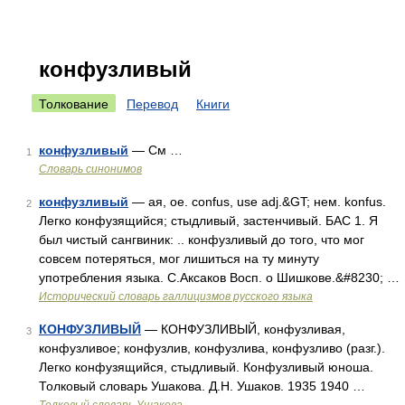
конфузливый
Толкование
Перевод
Книги
конфузливый
— См …
1
Словарь синонимов
конфузливый
— ая, ое. confus, use adj.&GT; нем. konfus.
2
Легко конфузящийся; стыдливый, застенчивый. БАС 1. Я
был чистый сангвиник: .. конфузливый до того, что мог
совсем потеряться, мог лишиться на ту минуту
употребления языка. С.Аксаков Восп. о Шишкове.&#8230; …
Исторический словарь галлицизмов русского языка
КОНФУЗЛИВЫЙ
— КОНФУЗЛИВЫЙ, конфузливая,
3
конфузливое; конфузлив, конфузлива, конфузливо (разг.).
Легко конфузящийся, стыдливый. Конфузливый юноша.
Толковый словарь Ушакова. Д.Н. Ушаков. 1935 1940 …